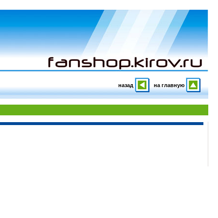
назад
на главную