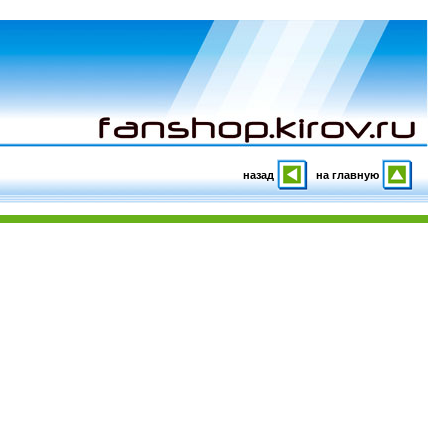
назад
на главную