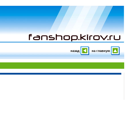
назад
на главную