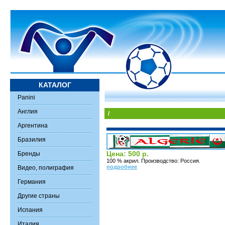
КАТАЛОГ
Panini
Англия
/
Аргентина
Бразилия
Цена: 500 р.
Бренды
100 % акрил. Производство: Россия.
подробнее
Видео, полиграфия
Германия
Другие страны
Испания
Италия