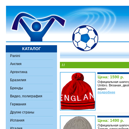
КАТАЛОГ
Panini
Англия
/
/
Аргентина
Цена: 1590 р.
Бразилия
Официальная шапочк
Umbro. Вязаная, дво
Бренды
акрил.
подробнее
Видео, полиграфия
Германия
Другие страны
Цена: 1490 р.
Испания
Официальная шапочк
Италия
Тонкая, однослойная