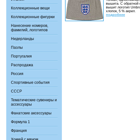
вышита. С обратной
вышит логотип Umbro
Коллекционные вещи
хлопок, 5 % акрил.
подробнее
Коллекционные фигурки
Нанесение номеров,
фамилий, логотипов
Нидерланды
Пазлы
Португалия
Распродажа
Россия
Спортивные события
СССР
Тематические сувениры и
ассессуары
Фанатские аксессуары
Формула 1
Франция
Хоккей с мячом