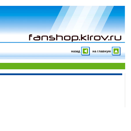
назад
на главную