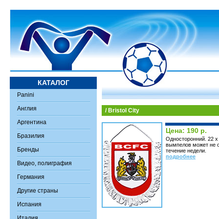
КАТАЛОГ
Panini
Англия
/ Bristol City
Аргентина
Цена: 190 р.
Бразилия
Односторонний. 22 х
вымпелов может не о
Бренды
течение недели.
подробнее
Видео, полиграфия
Германия
Другие страны
Испания
Италия